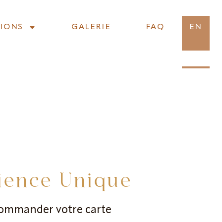
IONS
GALERIE
FAQ
EN
IONS
GALERIE
FAQ
EN
ience Unique
Commander votre carte