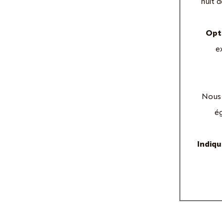
nuit 
Opti
e
Nous 
ég
Indiq