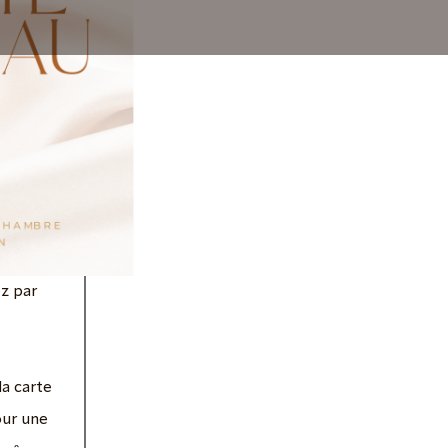
ez par
la carte
our une