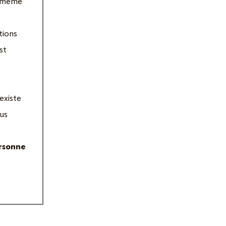
u même
tions
st
existe
ous
rsonne